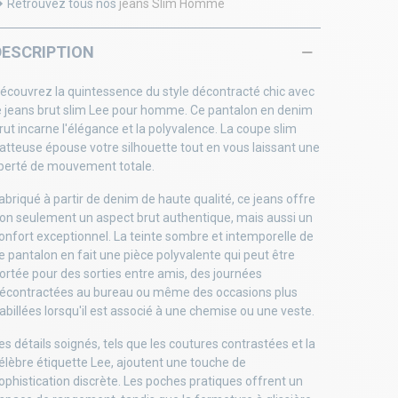
Retrouvez tous nos
jeans Slim Homme
DESCRIPTION
écouvrez la quintessence du style décontracté chic avec
e jeans brut slim Lee pour homme. Ce pantalon en denim
rut incarne l'élégance et la polyvalence. La coupe slim
latteuse épouse votre silhouette tout en vous laissant une
iberté de mouvement totale.
abriqué à partir de denim de haute qualité, ce jeans offre
on seulement un aspect brut authentique, mais aussi un
onfort exceptionnel. La teinte sombre et intemporelle de
e pantalon en fait une pièce polyvalente qui peut être
ortée pour des sorties entre amis, des journées
écontractées au bureau ou même des occasions plus
abillées lorsqu'il est associé à une chemise ou une veste.
es détails soignés, tels que les coutures contrastées et la
élèbre étiquette Lee, ajoutent une touche de
ophistication discrète. Les poches pratiques offrent un