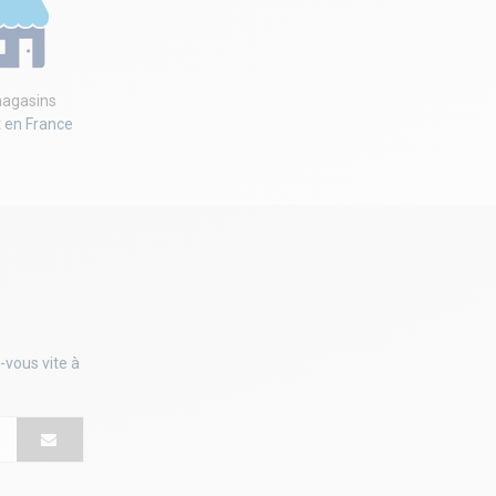
agasins
t en France
-vous vite à