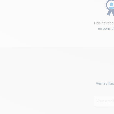
Fidélité ré
en bons d
Ventes flas