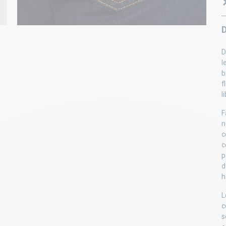
D
l
b
f
l
F
n
c
c
p
d
h
L
c
s