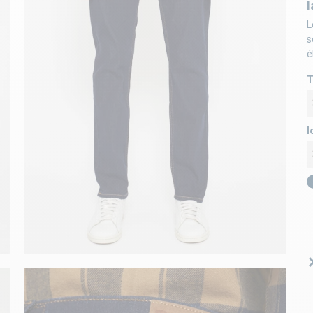
l
L
s
é
T
l