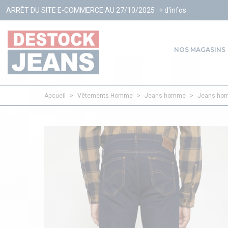
 E-COMMERCE AU 27/10/2025
+ d'infos
NOS MAGASINS
Accueil
>
Vêtements Homme
>
Jeans homme
>
Jeans ho