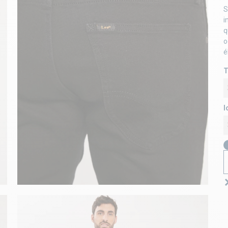
S
i
q
o
é
T
l