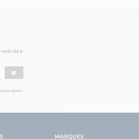
-vous vite à
onnées clients
.
S
MARQUES