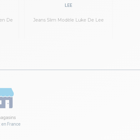
LEE
ren De
Jeans Slim Modèle Luke De Lee
agasins
t en France