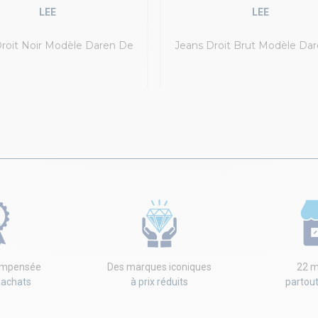
LEE
LEE
roit Noir Modèle Daren De
Jeans Droit Brut Modèle Da
Lee
Lee
compensée
Des marques iconiques
22 m
'achats
à prix réduits
partou