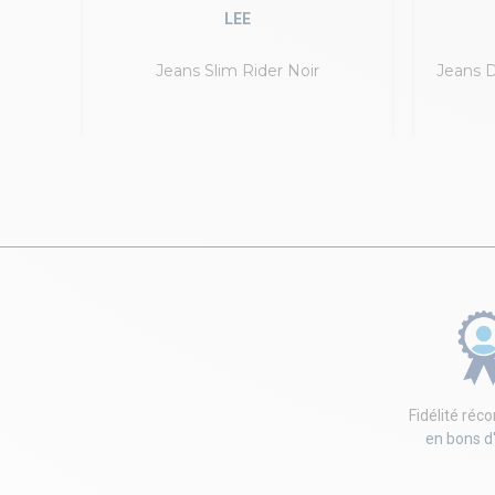
LEE
lavé
Jeans Slim Rider Noir
Jeans D
Fidélité ré
en bons d