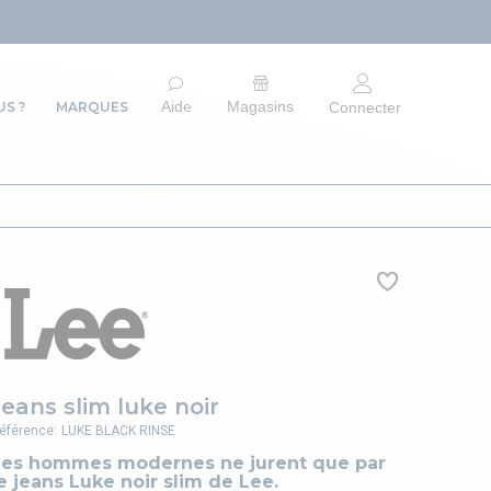
ARRÊT DU S
Aide
Magasins
S ?
MARQUES
Connecter
Jeans slim luke noir
éférence:
LUKE BLACK RINSE
Les hommes modernes ne jurent que par
e jeans Luke noir slim de Lee.