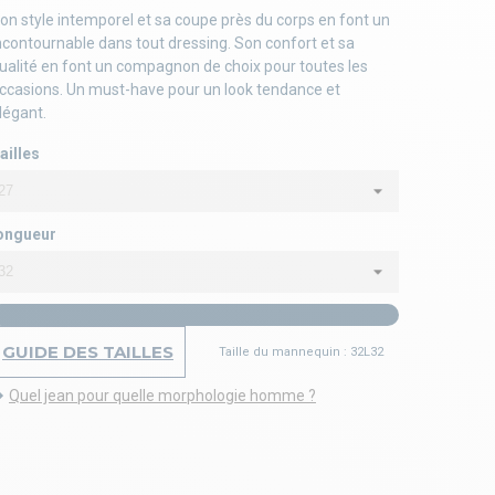
on style intemporel et sa coupe près du corps en font un
ncontournable dans tout dressing. Son confort et sa
ualité en font un compagnon de choix pour toutes les
ccasions. Un must-have pour un look tendance et
légant.
ailles
ongueur
GUIDE DES TAILLES
Taille du mannequin : 32L32
Quel jean pour quelle morphologie homme ?