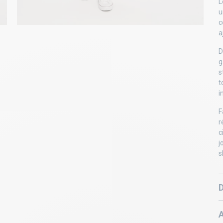
L
u
c
a
D
g
s
t
i
F
r
c
j
s