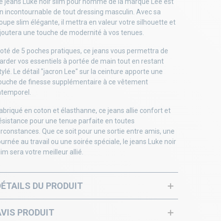
e jeans Luke noir slim pour homme de la marque Lee est
n incontournable de tout dressing masculin. Avec sa
oupe slim élégante, il mettra en valeur votre silhouette et
joutera une touche de modernité à vos tenues.
oté de 5 poches pratiques, ce jeans vous permettra de
arder vos essentiels à portée de main tout en restant
tylé. Le détail "jacron Lee" sur la ceinture apporte une
ouche de finesse supplémentaire à ce vêtement
ntemporel.
abriqué en coton et élasthanne, ce jeans allie confort et
ésistance pour une tenue parfaite en toutes
irconstances. Que ce soit pour une sortie entre amis, une
ournée au travail ou une soirée spéciale, le jeans Luke noir
lim sera votre meilleur allié.
DÉTAILS DU PRODUIT
AVIS PRODUIT