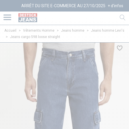
ARRÊT DU SITE E-COMMERCE AU 27/10/2025
+ d'infos
Accueil
>
Vêtements Homme
>
Jeans homme
>
Jeans homme Levi's
>
Jeans cargo 598 loose straight