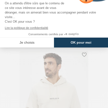
JACK & JONES
Sweat À Capuche Noir Coton Mélangé