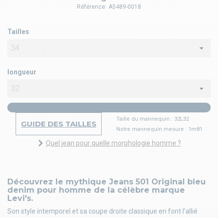
Référence:
A5489-0018
Tailles
longueur
Taille du mannequin : 32L32
GUIDE DES TAILLES
Notre mannequin mesure : 1m81
Quel jean pour quelle morphologie homme ?
Découvrez le mythique Jeans 501 Original bleu
denim pour homme de la célèbre marque
Levi's.
Son style intemporel et sa coupe droite classique en font l'allié