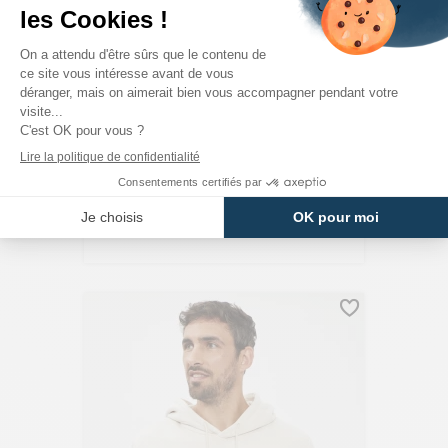
JACK & JONES
Sweat À Capuche Noir Coton Mélangé