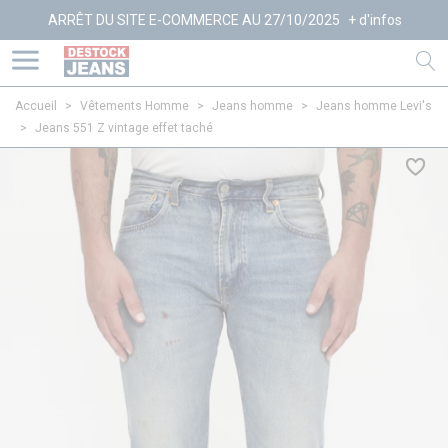
RRÊT DU SITE E-COMMERCE AU 27/10/2025
+ d'infos
Accueil
>
Vêtements Homme
>
Jeans homme
>
Jeans homme Levi's
>
Jeans 551 Z vintage effet taché