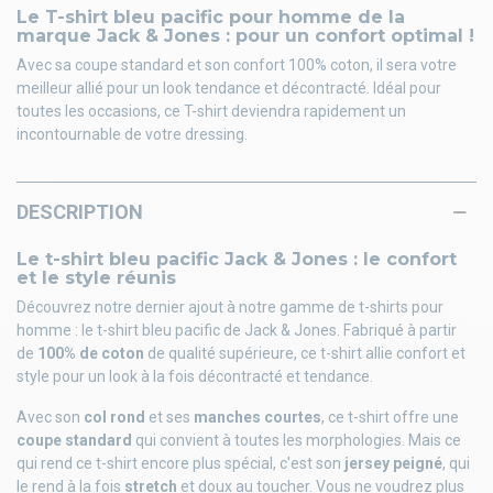
Le T-shirt bleu pacific pour homme de la
marque Jack & Jones : pour un confort optimal !
Avec sa coupe standard et son confort 100% coton, il sera votre
meilleur allié pour un look tendance et décontracté. Idéal pour
toutes les occasions, ce T-shirt deviendra rapidement un
incontournable de votre dressing.
DESCRIPTION
Le t-shirt bleu pacific Jack & Jones : le confort
et le style réunis
Découvrez notre dernier ajout à notre gamme de t-shirts pour
homme : le t-shirt bleu pacific de Jack & Jones. Fabriqué à partir
de
100% de coton
de qualité supérieure, ce t-shirt allie confort et
style pour un look à la fois décontracté et tendance.
Avec son
col rond
et ses
manches courtes
, ce t-shirt offre une
coupe standard
qui convient à toutes les morphologies. Mais ce
qui rend ce t-shirt encore plus spécial, c'est son
jersey peigné
, qui
le rend à la fois
stretch
et doux au toucher. Vous ne voudrez plus