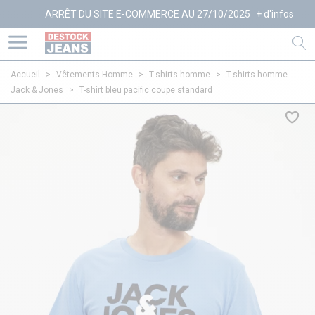
ARRÊT DU SITE E-COMMERCE AU 27/10/2025
+ d'infos
Accueil
>
Vêtements Homme
>
T-shirts homme
>
T-shirts homme
Jack & Jones
>
T-shirt bleu pacific coupe standard