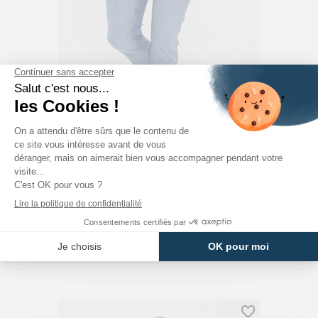
JACK & JONES
Jeans Bleu Denim Slim Coton Mélangé