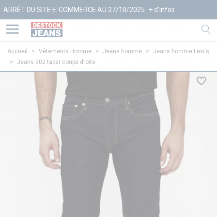
DU SITE E-COMMERCE AU 27/10/2025
+ d'infos
Accueil
>
Vêtements Homme
>
Jeans homme
>
Jeans homme Levi's
>
Jeans 502 taper coupe droite