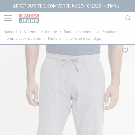
ÊT DU SITE E-COMMERCE AU 27/10/2025
+ d'infos
Accueil
>
Vêtements Homme
>
Pantalons homme
>
Pantalons
homme Jack & Jones
>
Pantalon fluide Kane bleu indigo