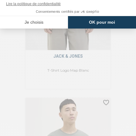
JACK & JONES
T-Shirt Logo Map Blanc