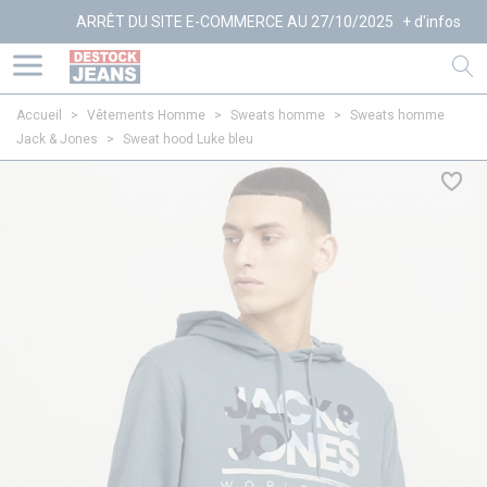
ARRÊT DU SITE E-COMMERCE AU 27/10/2025
+ d'infos
Accueil
>
Vêtements Homme
>
Sweats homme
>
Sweats homme
Jack & Jones
>
Sweat hood Luke bleu