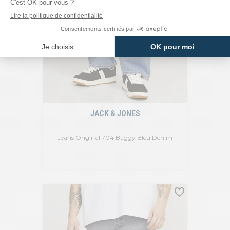
JACK & JONES
Jeans Original 704 Baggy Bleu Denim