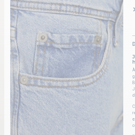
À
g
B
J
d
C
r
c
c