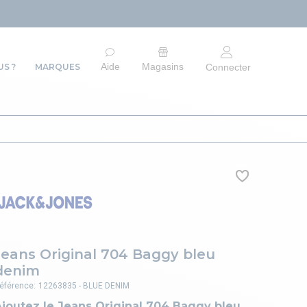
ARRÊT DU SITE E
Aide
Magasins
S ?
MARQUES
Connecter
Jeans Original 704 Baggy bleu
denim
éférence:
12263835 - BLUE DENIM
joutez le Jeans Original 704 Baggy bleu