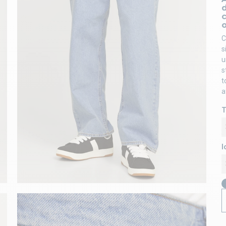
c
o
C
s
u
s
t
a
T
l