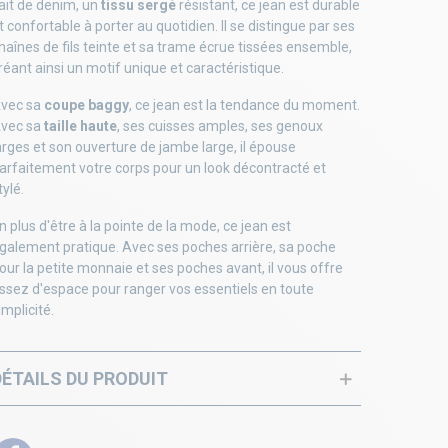
ait de denim, un
tissu sergé
résistant, ce jean est durable
t confortable à porter au quotidien. Il se distingue par ses
haînes de fils teinte et sa trame écrue tissées ensemble,
réant ainsi un motif unique et caractéristique.
vec sa
coupe baggy
, ce jean est la tendance du moment.
vec sa
taille haute
, ses cuisses amples, ses genoux
arges et son ouverture de jambe large, il épouse
arfaitement votre corps pour un look décontracté et
tylé.
n plus d'être à la pointe de la mode, ce jean est
galement pratique. Avec ses poches arrière, sa poche
our la petite monnaie et ses poches avant, il vous offre
ssez d'espace pour ranger vos essentiels en toute
implicité.
DÉTAILS DU PRODUIT