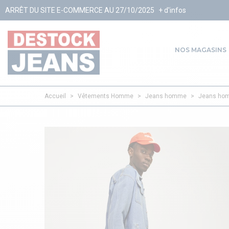
-COMMERCE AU 27/10/2025
+ d'infos
NOS MAGASINS
Accueil
>
Vêtements Homme
>
Jeans homme
>
Jeans hom