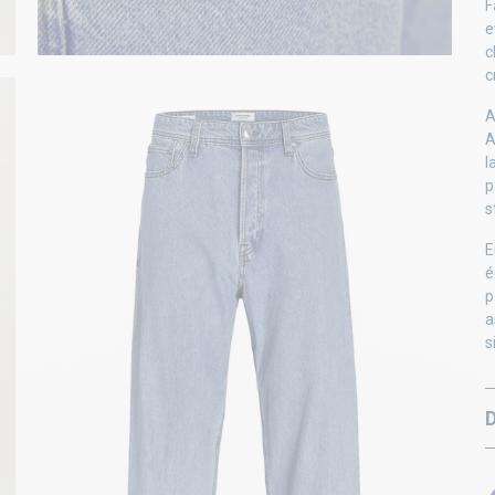
F
e
c
c
A
A
l
p
s
E
é
p
a
s