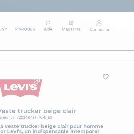
ARRÊT DU SITE 
Aide
Magasins
S ?
MARQUES
Connecter
Veste trucker beige clair
éférence:
72334-0433 - WHITES
La veste trucker beige clair pour homme
ar Levi's, un indispensable intemporel