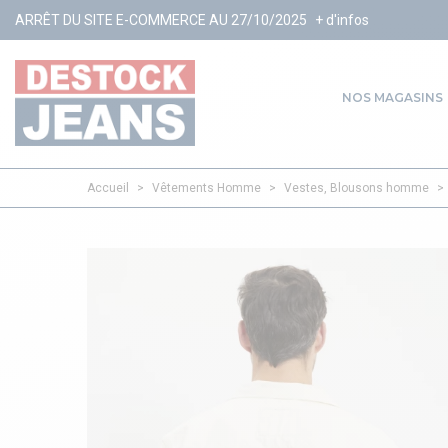
E-COMMERCE AU 27/10/2025
+ d'infos
NOS MAGASINS
Accueil
>
Vêtements Homme
>
Vestes, Blousons homme
>