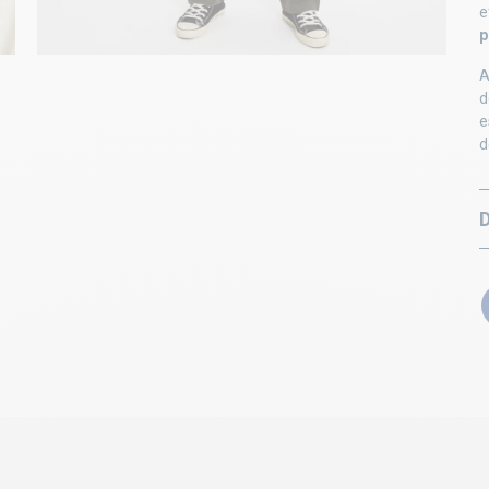
e
p
A
d
e
d