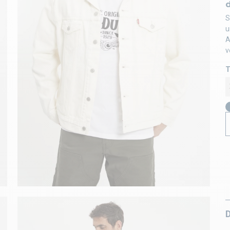
d
S
u
A
v
T