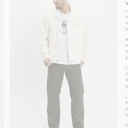
L
m
c
l
A
m
m
p
L
i
d
s
L
f
c
u
C