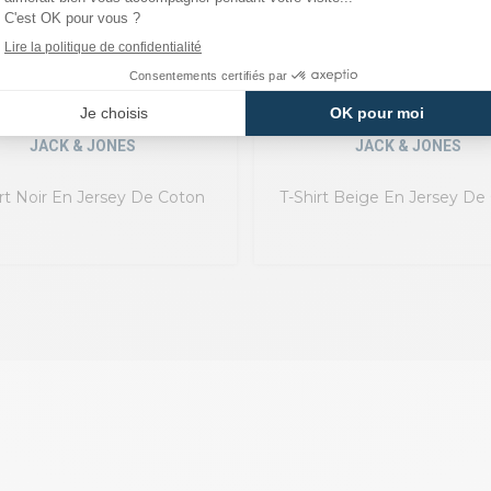
JACK & JONES
JACK & JONES
irt Noir En Jersey De Coton
T-Shirt Beige En Jersey De