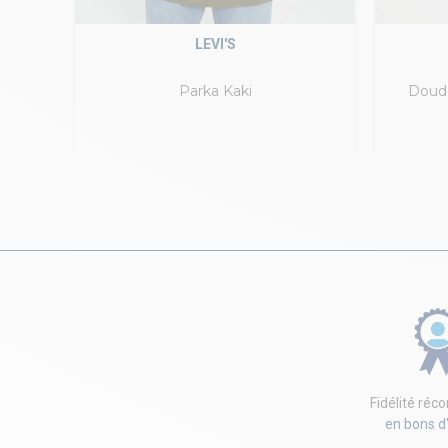
LEVI'S
Parka Kaki
Doudo
Fidélité ré
en bons d