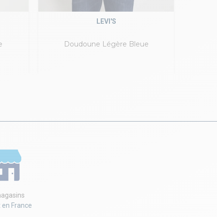
LEVI'S
e
Doudoune Légère Bleue
agasins
t en France