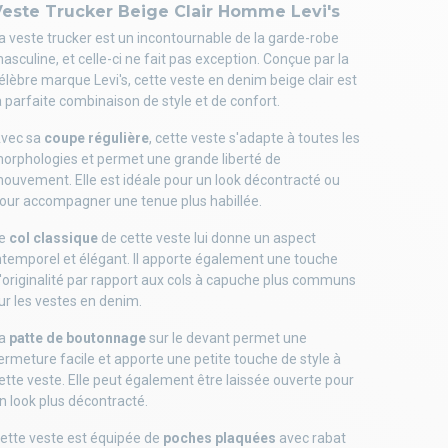
Veste Trucker Beige Clair Homme Levi's
a veste trucker est un incontournable de la garde-robe
asculine, et celle-ci ne fait pas exception. Conçue par la
élèbre marque Levi's, cette veste en denim beige clair est
a parfaite combinaison de style et de confort.
vec sa
coupe régulière
, cette veste s'adapte à toutes les
orphologies et permet une grande liberté de
ouvement. Elle est idéale pour un look décontracté ou
our accompagner une tenue plus habillée.
e
col classique
de cette veste lui donne un aspect
ntemporel et élégant. Il apporte également une touche
'originalité par rapport aux cols à capuche plus communs
ur les vestes en denim.
a
patte de boutonnage
sur le devant permet une
ermeture facile et apporte une petite touche de style à
ette veste. Elle peut également être laissée ouverte pour
n look plus décontracté.
ette veste est équipée de
poches plaquées
avec rabat