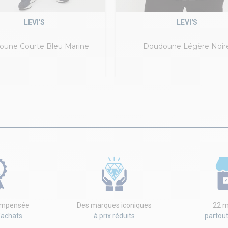
LEVI'S
LEVI'S
une Courte Bleu Marine
Doudoune Légère Noir
compensée
Des marques iconiques
22 m
'achats
à prix réduits
partou