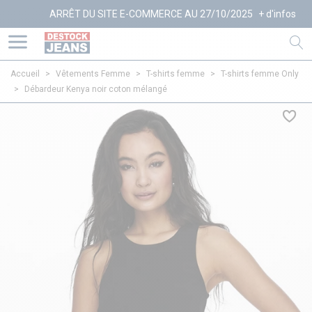
ARRÊT DU SITE E-COMMERCE AU 27/10/2025
+ d'infos
Accueil
>
Vêtements Femme
>
T-shirts femme
>
T-shirts femme Only
>
Débardeur Kenya noir coton mélangé