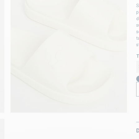
S
p
d
s
s
t
s
T