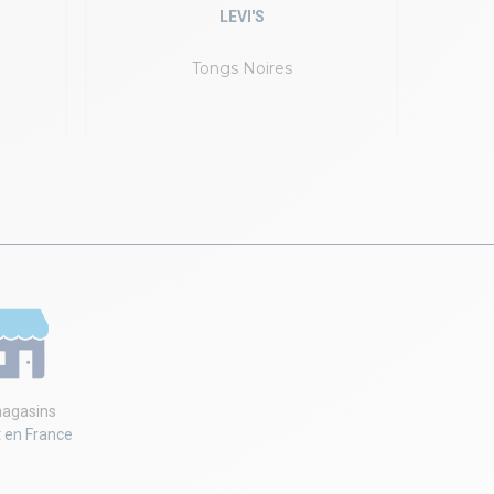
LEVI'S
Tongs Noires
Cl
agasins
t en France