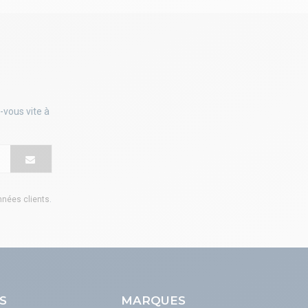
-vous vite à
onnées clients
.
S
MARQUES