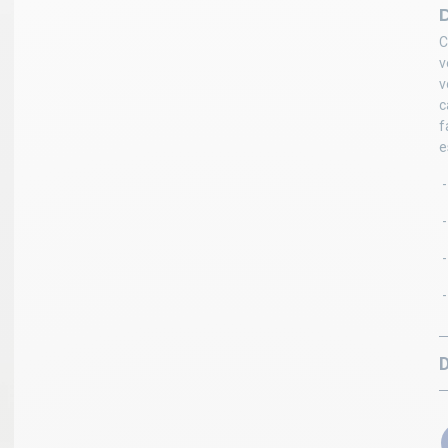
D
C
v
v
c
f
e
-
-
-
-