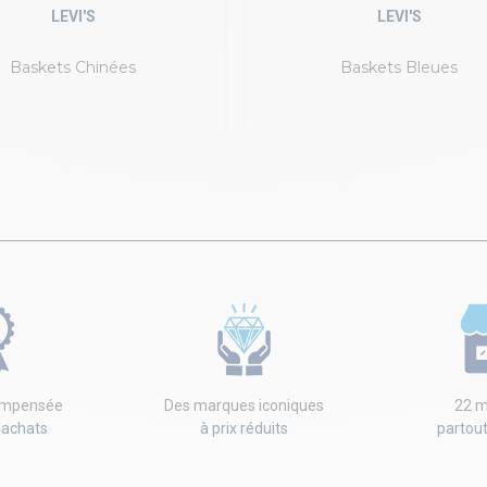
LEVI'S
LEVI'S
Baskets Chinées
Baskets Bleues
compensée
Des marques iconiques
22 m
'achats
à prix réduits
partou