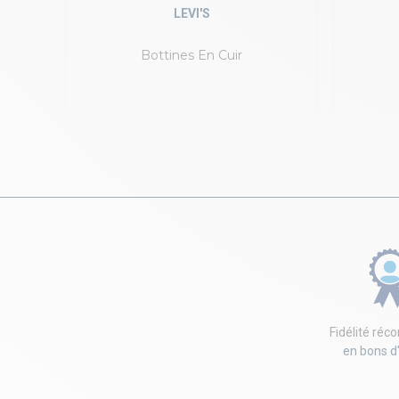
LEVI'S
Bottines En Cuir
Fidélité ré
en bons d