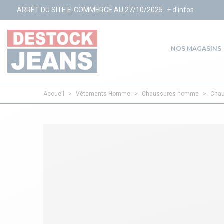
DU SITE E-COMMERCE AU 27/10/2025
+ d'infos
NOS MAGASINS
Accueil
>
Vêtements Homme
>
Chaussures homme
>
Chau