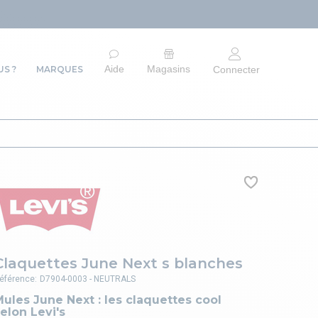
ARRÊT 
Aide
Magasins
S ?
MARQUES
Connecter
Claquettes June Next s blanches
éférence:
D7904-0003 - NEUTRALS
ules June Next : les claquettes cool
elon Levi's