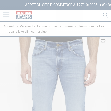
ARRÊT DU SITE E-COMMERCE AU 27/10/2025
+ d'infos
Accueil
>
Vêtements Homme
>
Jeans homme
>
Jeans homme Lee
>
Jeans luke slim carrier blue